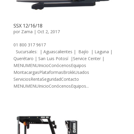
SSX 12/16/18
por
Zama
|
Oct 2, 2017
01 800 317 9617
Sucursales: | Aguascalientes | Bajío | Laguna |
Querétaro | San Luis Potosí |Service Center |
MENUMENUInicioConócenosEquipos
MontacargasPlataformasBrokkUsados
ServiciosRentaSeguridadContacto
MENUMENUInicioConócenosEquipos...