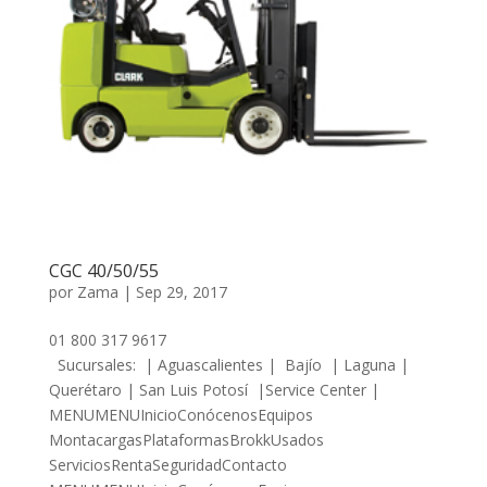
CGC 40/50/55
por
Zama
|
Sep 29, 2017
01 800 317 9617
Sucursales: | Aguascalientes | Bajío | Laguna |
Querétaro | San Luis Potosí |Service Center |
MENUMENUInicioConócenosEquipos
MontacargasPlataformasBrokkUsados
ServiciosRentaSeguridadContacto