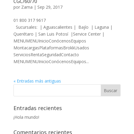
CGC/60/70
por
Zama
|
Sep 29, 2017
01 800 317 9617
Sucursales: | Aguascalientes | Bajío | Laguna |
Querétaro | San Luis Potosí |Service Center |
MENUMENUInicioConócenosEquipos
MontacargasPlataformasBrokkUsados
ServiciosRentaSeguridadContacto
MENUMENUInicioConócenosEquipos...
« Entradas más antiguas
Entradas recientes
¡Hola mundo!
Comentarios recientes