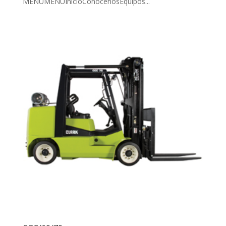
MENUMENUInicioConócenosEquipos...