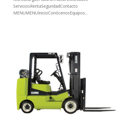
ServiciosRentaSeguridadContacto
MENUMENUInicioConócenosEquipos...