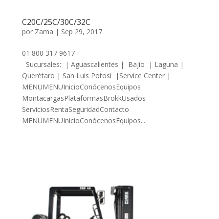
C20C/25C/30C/32C
por
Zama
|
Sep 29, 2017
01 800 317 9617
Sucursales: | Aguascalientes | Bajío | Laguna |
Querétaro | San Luis Potosí |Service Center |
MENUMENUInicioConócenosEquipos
MontacargasPlataformasBrokkUsados
ServiciosRentaSeguridadContacto
MENUMENUInicioConócenosEquipos...