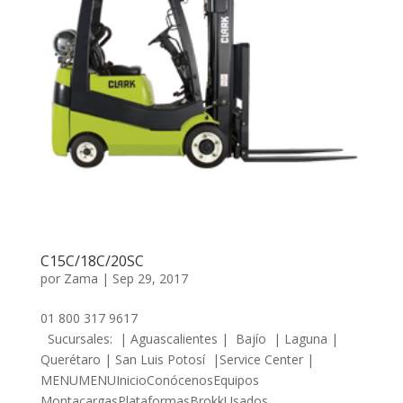
C15C/18C/20SC
por
Zama
|
Sep 29, 2017
01 800 317 9617
Sucursales: | Aguascalientes | Bajío | Laguna |
Querétaro | San Luis Potosí |Service Center |
MENUMENUInicioConócenosEquipos
MontacargasPlataformasBrokkUsados