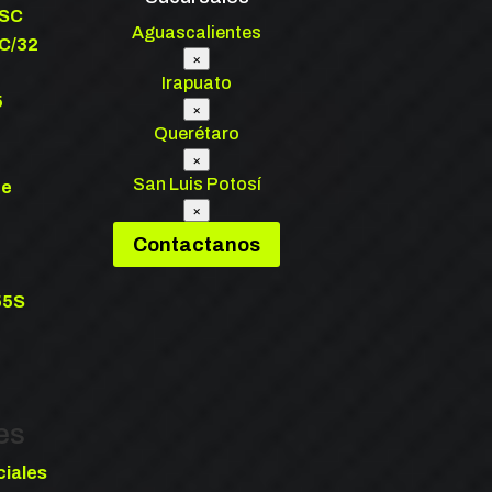
0SC
Aguascalientes
C/32
×
Irapuato
5
×
Querétaro
×
San Luis Potosí
de
×
Contactanos
55S
es
ciales