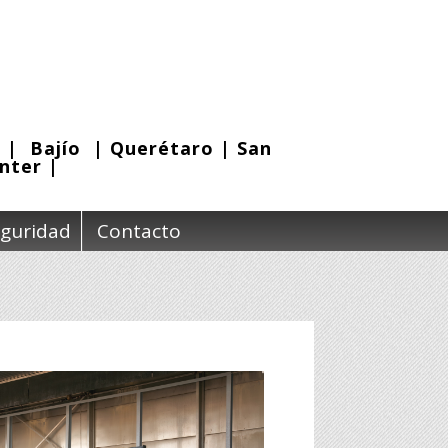
s
|
Bajío
|
Querétaro
|
San
enter
|
guridad
Contacto