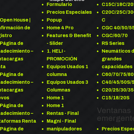
Formulario
C15C/18C/2
Precios Especiales
C20C/25C/30
 Open House |
Popup
C
firmación de
Home 4 Pro
CGC 40/50/5
istro
Features & Benefit
CGC/60/70
 Página de
- Slider
RS Series
adecimiento –
1. HELI -
Neumáticos 
ntacargas
PROMOCIÓN
grandes
nta
Equipos Usados 1
capacidades
 Página de
columna
C60/70/75/80
adecimiento –
Equipos Usados 3
C40/45/50S/
ntacargas
Columnas
C20/25/30/35
evos
Home 1
C15/18/20S
 Página de
Home 1
Ventanas
adecimiento –
Rentas - Final
emergent
taformas Renta
Magni - Final
 Página de
manipuladores
Precios Espe