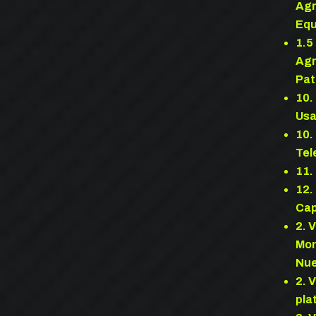
Agr
Equ
1.5
Agr
Pat
10.
Usa
10.
Tel
11
12.
Cap
2. 
Mo
Nu
2. 
pla