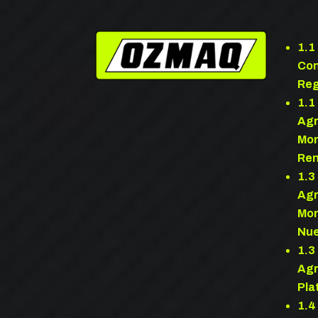
1.1
Con
Reg
1.1
Agr
Mo
Re
1.3
Agr
Mo
Nu
1.3
Agr
Pla
1.4