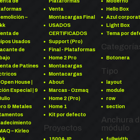
Venta de
Plataformas
Moderno
taformas
Venta
Hello Box
Demolición –
Montacargas Final
Azul corporat
kk
USADOS
Light Box
Venta de
CERTIFICADOS
Tema por def
ipos Usados
Support (Pro)
Categoría
Vacante de
Final - Plataformas
bajo
Home 2 Pro
Botonera
Venta de Patines
Montacargas
Tipo
ctricos
Montacargas
 Open House |
About
layout
ción Especial | 9
Marcas - Ozmaq
module
Julio
Home 2 (Pro)
row
ro & Metales
Home 1
section
tamentos
Kit por defecto
Anchura 
adecimiento
Proyectos
módulo
AQ – Kirleo
kk
1500AJP
fullwidth