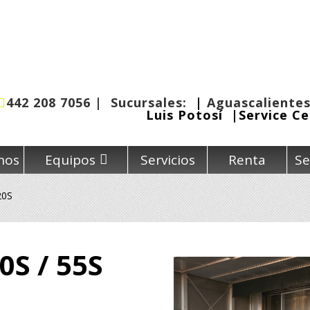
442 208 7056 |
Sucursales:
|
Aguascaliente
Luis Potosí
|
Service C
nos
Equipos
Servicios
Renta
Se
20S
50S / 55S