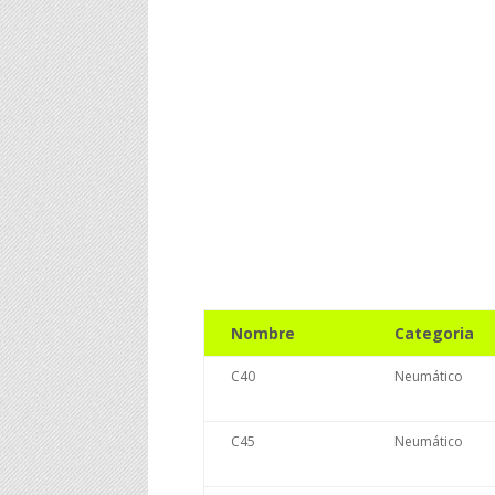
Nombre
Categoria
C40
Neumático
C45
Neumático