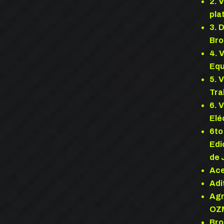
2. 
pla
3. 
Bro
4. 
Equ
5. 
Tra
6. 
Elé
6to
Edi
de 
Ace
Adi
Agr
OZM
Bro