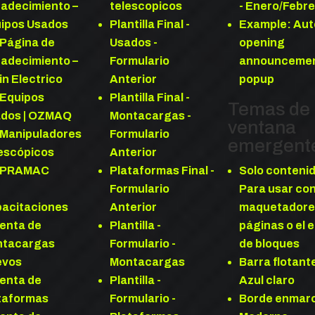
adecimiento –
telescopicos
- Enero/Febr
ipos Usados
Plantilla Final -
Example: Aut
 Página de
Usados -
opening
adecimiento –
Formulario
announceme
in Electrico
Anterior
popup
 Equipos
Plantilla Final -
Temas de 
dos | OZMAQ
Montacargas -
ventana
 Manipuladores
Formulario
emergent
escópicos
Anterior
. PRAMAC
Plataformas Final -
Solo contenid
Formulario
Para usar co
acitaciones
Anterior
maquetadore
Venta de
Plantilla -
páginas o el e
ntacargas
Formulario -
de bloques
evos
Montacargas
Barra flotante
Venta de
Plantilla -
Azul claro
taformas
Formulario -
Borde enmar