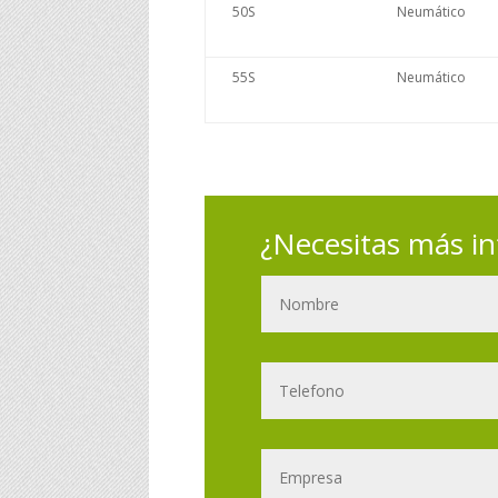
50S
Neumático
55S
Neumático
¿Necesitas más i