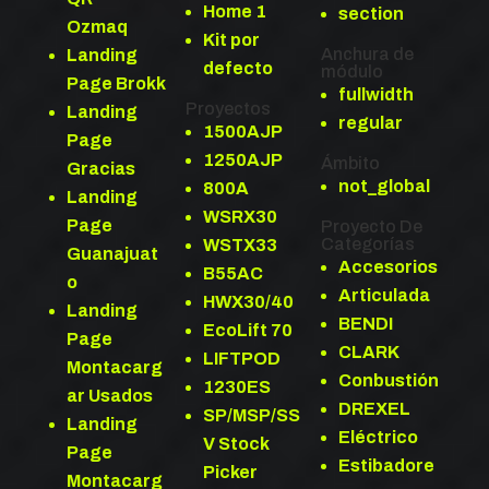
Home 1
section
Ozmaq
Kit por
Anchura de
Landing
defecto
módulo
Page Brokk
fullwidth
Proyectos
Landing
regular
1500AJP
Page
1250AJP
Ámbito
Gracias
not_global
800A
Landing
WSRX30
Page
Proyecto De
Categorías
WSTX33
Guanajuat
Accesorios
B55AC
o
Articulada
HWX30/40
Landing
BENDI
EcoLift 70
Page
CLARK
LIFTPOD
Montacarg
Conbustión
1230ES
ar Usados
DREXEL
SP/MSP/SS
Landing
Eléctrico
V Stock
Page
Estibadore
Picker
Montacarg