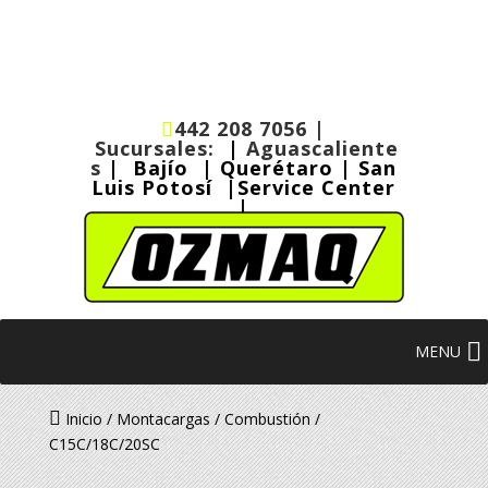
442 208 7056 |
Sucursales:
|
Aguascaliente
s
|
Bajío
|
Querétaro
|
San
Luis Potosí
|
Service Center
|
MENU
Inicio
/
Montacargas
/
Combustión
/
C15C/18C/20SC