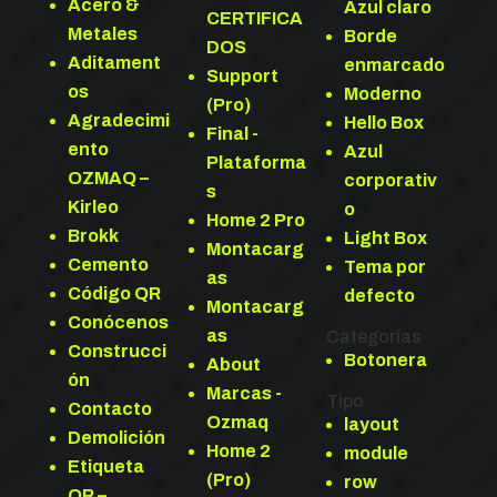
Acero &
Azul claro
CERTIFICA
Metales
Borde
DOS
Aditament
enmarcado
Support
os
Moderno
(Pro)
Agradecimi
Hello Box
Final -
ento
Azul
Plataforma
OZMAQ –
corporativ
s
Kirleo
o
Home 2 Pro
Brokk
Light Box
Montacarg
Cemento
Tema por
as
Código QR
defecto
Montacarg
Conócenos
as
Categorías
Construcci
Botonera
About
ón
Marcas -
Tipo
Contacto
Ozmaq
layout
Demolición
Home 2
module
Etiqueta
(Pro)
row
QR –