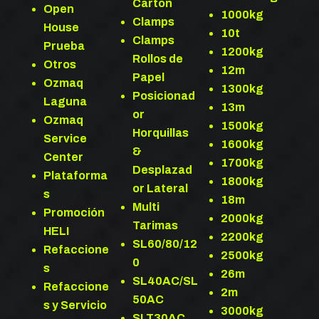
Cartón
Open
1000kg
Clamps
House
10t
Clamps
Prueba
1200kg
Rollos de
Otros
12m
Papel
Ozmaq
1300kg
Posicionad
Laguna
13m
or
Ozmaq
1500kg
Horquillas
Service
1600kg
&
Center
1700kg
Desplazad
Plataforma
1800kg
or Lateral
s
18m
Multi
Promoción
2000kg
Tarimas
HELI
2200kg
SL60/80/12
Refaccione
2500kg
0
s
26m
SL40AC/SL
Refaccione
2m
50AC
s y Servicio
3000kg
SLT30AC