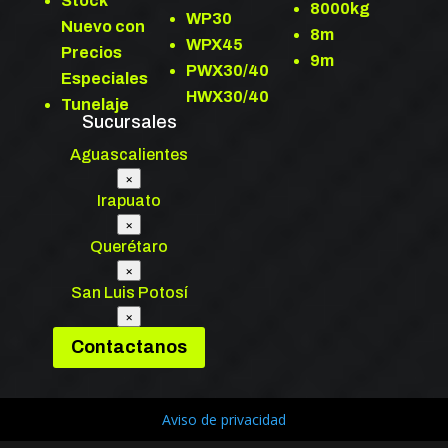
Stock
8000kg
WP30
Nuevo con
8m
WPX45
Precios
9m
PWX30/40
Especiales
HWX30/40
Tunelaje
Sucursales
Aguascalientes
×
Irapuato
×
Querétaro
×
San Luis Potosí
×
Contactanos
Aviso de privacidad