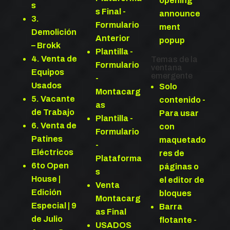
opening
s
s Final -
announce
3.
Formulario
ment
Demolición
Anterior
popup
– Brokk
Plantilla -
4. Venta de
Temas de la
Formulario
ventana
Equipos
emergente
-
Usados
Solo
Montacarg
5. Vacante
contenido -
as
de Trabajo
Para usar
Plantilla -
6. Venta de
con
Formulario
Patines
maquetado
-
Eléctricos
res de
Plataforma
6to Open
páginas o
s
House |
el editor de
Venta
Edición
bloques
Montacarg
Especial | 9
Barra
as Final
de Julio
flotante -
USADOS