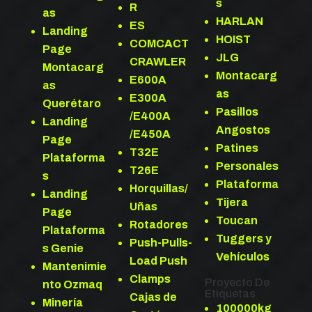
s
R
as
HARLAN
ES
Landing
HOIST
COMCACT
Page
JLG
CRAWLER
Montacarg
Montacarg
E600A
as
as
E300A
Querétaro
Pasillos
/E400A
Landing
Angostos
/E450A
Page
Patines
T32E
Plataforma
Personales
T26E
s
Plataforma
Horquillas/
Landing
Tijera
Uñas
Page
Toucan
Rotadores
Plataforma
Tuggers y
Push-Pulls-
s Genie
Vehículos
Load Push
Mantenimie
Clamps
Proyecto De
nto Ozmaq
Etiquetas
Cajas de
Minería
100000kg