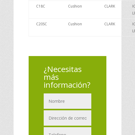
C18C
Cushion
CLARK
I
L
C20SC
Cushion
CLARK
I
L
¿Necesitas
más
información?