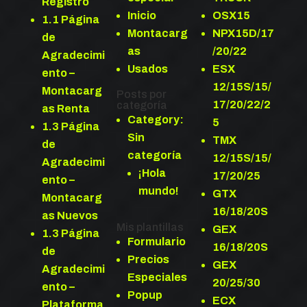
Registro
Inicio
OSX15
1.1 Página
Montacarg
NPX15D/17
de
as
/20/22
Agradecimi
Usados
ESX
ento –
12/15S/15/
Montacarg
Posts por
17/20/22/2
categoría
as Renta
Category:
5
1.3 Página
Sin
TMX
de
categoría
12/15S/15/
Agradecimi
¡Hola
17/20/25
ento –
mundo!
GTX
Montacarg
16/18/20S
as Nuevos
Mis plantillas
GEX
1.3 Página
Formulario
16/18/20S
de
Precios
GEX
Agradecimi
Especiales
20/25/30
ento –
Popup
ECX
Plataforma