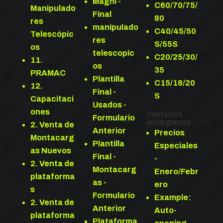
Magni -
C60/70/75/
Manipulado
Final
80
res
manipulado
C40/45/50
Telescópic
res
S/55S
os
telescopic
C20/25/30/
11.
os
35
PRAMAC
Plantilla
C15/18/20
12.
Final -
S
Capacitaci
Usados -
ones
Ventanas
Formulario
emergentes
2. Venta de
Anterior
Precios
Montacarg
Plantilla
Especiales
as Nuevos
Final -
-
2. Venta de
Montacarg
Enero/Febr
plataforma
as -
ero
s
Formulario
Example:
2. Venta de
Anterior
Auto-
plataforma
Plataforma