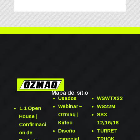
Mapa del sitio
Usados
WSWTX22
Webinar –
WS22M
1.1 Open
Ozmaq |
SSX
House |
Kirleo
12/16/18
Confirmaci
Diseño
TURRET
ón de
especial
TRUCK