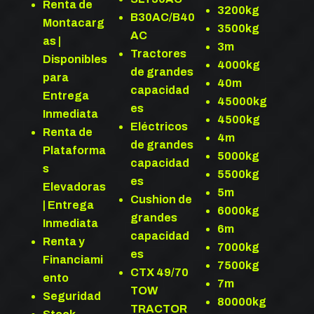
Renta de
3200kg
B30AC/B40
Montacarg
3500kg
AC
as |
3m
Tractores
Disponibles
4000kg
de grandes
para
40m
capacidad
Entrega
45000kg
es
Inmediata
4500kg
Eléctricos
Renta de
4m
de grandes
Plataforma
5000kg
capacidad
s
5500kg
es
Elevadoras
5m
Cushion de
| Entrega
6000kg
grandes
Inmediata
6m
capacidad
Renta y
7000kg
es
Financiami
7500kg
CTX 49/70
ento
7m
TOW
Seguridad
80000kg
TRACTOR