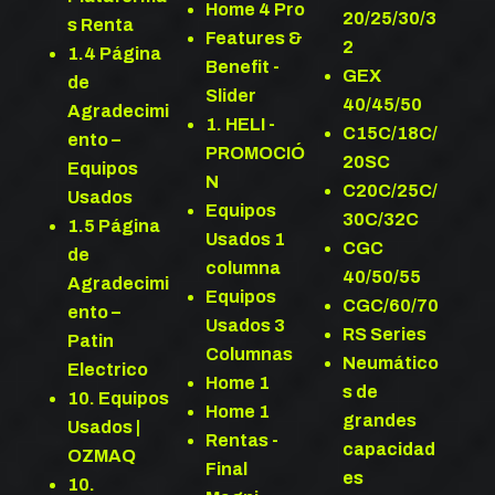
Home 4 Pro
20/25/30/3
s Renta
Features &
2
1.4 Página
Benefit -
GEX
de
Slider
40/45/50
Agradecimi
1. HELI -
C15C/18C/
ento –
PROMOCIÓ
20SC
Equipos
N
C20C/25C/
Usados
Equipos
30C/32C
1.5 Página
Usados 1
CGC
de
columna
40/50/55
Agradecimi
Equipos
CGC/60/70
ento –
Usados 3
RS Series
Patin
Columnas
Neumático
Electrico
Home 1
s de
10. Equipos
Home 1
grandes
Usados |
Rentas -
capacidad
OZMAQ
Final
es
10.